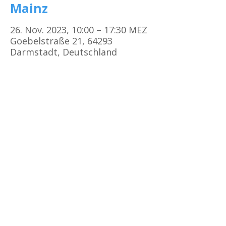
Mainz
26. Nov. 2023, 10:00 – 17:30 MEZ
Goebelstraße 21, 64293
Darmstadt, Deutschland
Kursorte
Erste Hilfe Kurs Frankfurt
Erste Hilfe Kurs Offenbach
Erste Hilfe Kurs
Darmstadt
Erste Hilfe Kurs Bad Vilbel
Erste Hilfe Kurs Mainz