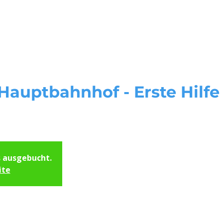
Start
Unsere Kursorte
Servi
auptbahnhof - Erste Hilfe 
s ausgebucht.
ite