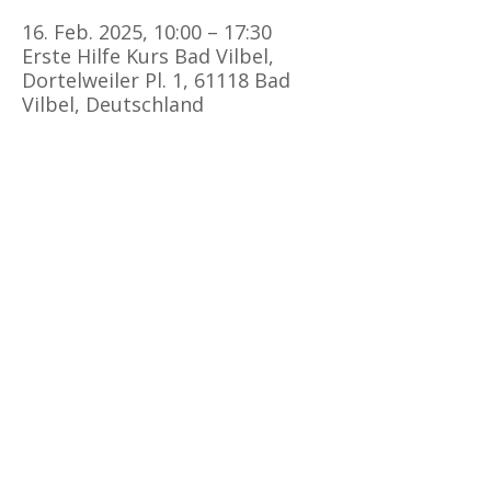
16. Feb. 2025, 10:00 – 17:30
Erste Hilfe Kurs Bad Vilbel,
Dortelweiler Pl. 1, 61118 Bad
Vilbel, Deutschland
Kursorte
Erste Hilfe Kurs Frankfurt
Erste Hilfe Kurs Offenbach
Erste Hilfe Kurs
Darmstadt
Erste Hilfe Kurs Bad Vilbel
Erste Hilfe Kurs Mainz