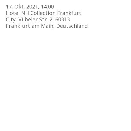
17. Okt. 2021, 14:00
Hotel NH Collection Frankfurt
City, Vilbeler Str. 2, 60313
Frankfurt am Main, Deutschland
Kursorte
Erste Hilfe Kurs Frankfurt
Erste Hilfe Kurs Offenbach
Erste Hilfe Kurs
Darmstadt
Erste Hilfe Kurs Bad Vilbel
Erste Hilfe Kurs Mainz
Erste Hilfe Kurs Friedberg