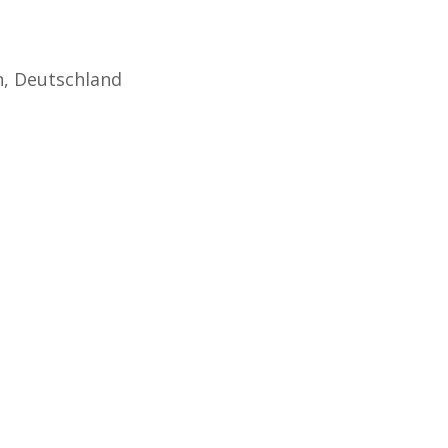
in, Deutschland
ontakt
info@die-ersthelfer.com
 - Fr, 08:00 - 18:00 Uhr