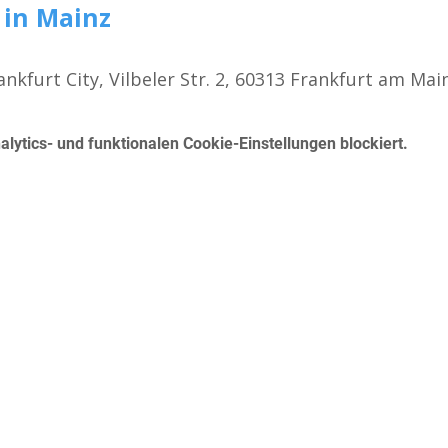
 in Mainz
ankfurt City, Vilbeler Str. 2, 60313 Frankfurt am Ma
ytics- und funktionalen Cookie-Einstellungen blockiert.
Kursangebot
K
Erste Hilfe für den Führerschein
Betrieblicher Erste Hilfe Kurs
Mo
First Aid Course in English in Frankfurt