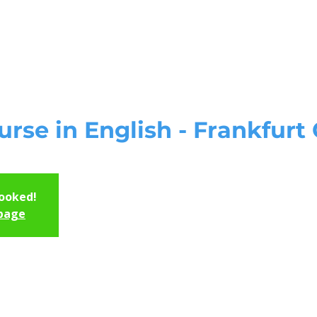
Start
Unsere Kursorte
Servi
urse in English - Frankfurt 
booked!
 page