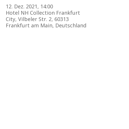
12. Dez. 2021, 14:00
Hotel NH Collection Frankfurt
City, Vilbeler Str. 2, 60313
Frankfurt am Main, Deutschland
Kursorte
Erste Hilfe Kurs Frankfurt
Erste Hilfe Kurs Offenbach
Erste Hilfe Kurs
Darmstadt
Erste Hilfe Kurs Bad Vilbel
Erste Hilfe Kurs Mainz
Erste Hilfe Kurs Friedberg