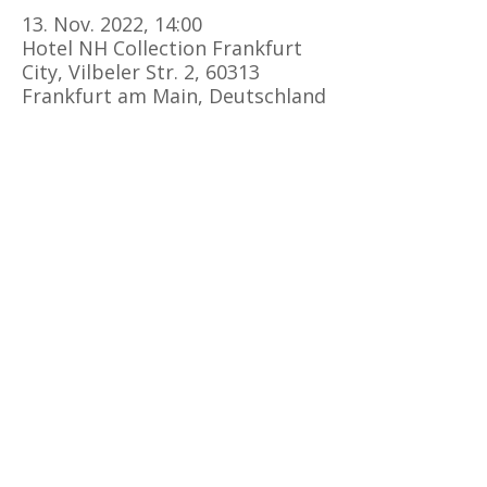
13. Nov. 2022, 14:00
Hotel NH Collection Frankfurt
City, Vilbeler Str. 2, 60313
Frankfurt am Main, Deutschland
Kursorte
Erste Hilfe Kurs Frankfurt
Erste Hilfe Kurs Offenbach
Erste Hilfe Kurs
Darmstadt
Erste Hilfe Kurs Bad Vilbel
Erste Hilfe Kurs Mainz
Erste Hilfe Kurs Friedberg