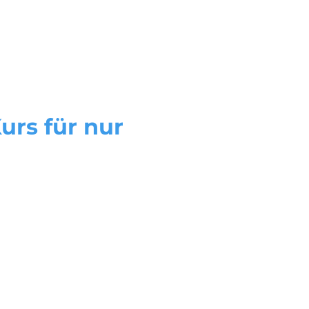
ces
Online Erste Hilfe Kurs
urs für nur