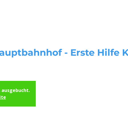
Start
Unsere Kursorte
Servi
auptbahnhof - Erste Hilfe K
s ausgebucht.
ite