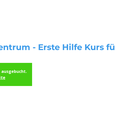
Start
Unsere Kursorte
Servi
entrum - Erste Hilfe Kurs f
s ausgebucht.
ite