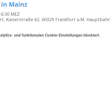
 in Mainz
 16:30 MEZ
rt, Kaiserstraße 62, 60329 Frankfurt a.M. Hauptbah
ytics- und funktionalen Cookie-Einstellungen blockiert.
Kursangebot
K
Erste Hilfe für den Führerschein
Betrieblicher Erste Hilfe Kurs
Mo
First Aid Course in English in Frankfurt