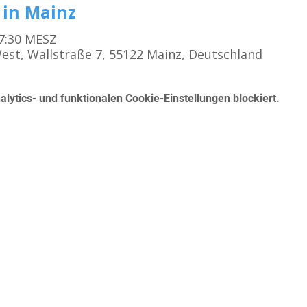
 in Mainz
17:30 MESZ
est, Wallstraße 7, 55122 Mainz, Deutschland
ytics- und funktionalen Cookie-Einstellungen blockiert.
Kursangebot
K
Erste Hilfe für den Führerschein
Betrieblicher Erste Hilfe Kurs
Mo
First Aid Course in English in Frankfurt