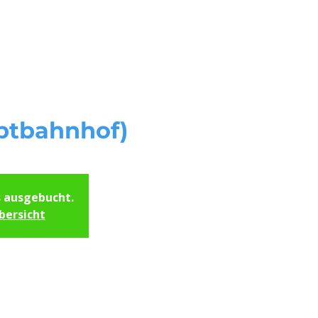
Start
Unsere Kursorte
Servi
ptbahnhof)
s ausgebucht.
bersicht