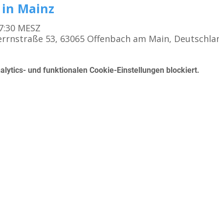
 in Mainz
17:30 MESZ
rrnstraße 53, 63065 Offenbach am Main, Deutschla
ytics- und funktionalen Cookie-Einstellungen blockiert.
Kursangebot
K
Erste Hilfe für den Führerschein
Betrieblicher Erste Hilfe Kurs
Mo
First Aid Course in English in Frankfurt