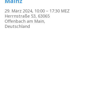
Mainz
29. März 2024, 10:00 – 17:30 MEZ
Herrnstraße 53, 63065
Offenbach am Main,
Deutschland
Kursorte
Erste Hilfe Kurs Frankfurt
Erste Hilfe Kurs Offenbach
Erste Hilfe Kurs
Darmstadt
Erste Hilfe Kurs Bad Vilbel
Erste Hilfe Kurs Mainz