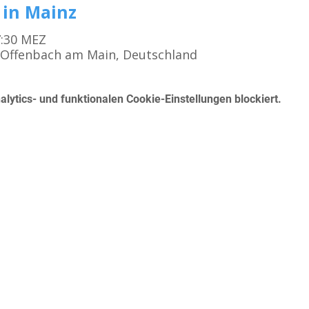
 in Mainz
17:30 MEZ
 Offenbach am Main, Deutschland
ytics- und funktionalen Cookie-Einstellungen blockiert.
Kursangebot
K
Erste Hilfe für den Führerschein
Betrieblicher Erste Hilfe Kurs
Mo
First Aid Course in English in Frankfurt