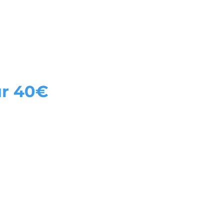
ces
Online Erste Hilfe Kurs
ur 40€