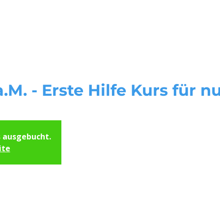
Start
Unsere Kursorte
Servi
.M. - Erste Hilfe Kurs für n
s ausgebucht.
ite