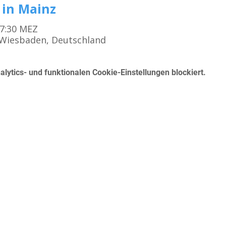
 in Mainz
17:30 MEZ
5 Wiesbaden, Deutschland
ytics- und funktionalen Cookie-Einstellungen blockiert.
Kursangebot
K
Erste Hilfe für den Führerschein
Betrieblicher Erste Hilfe Kurs
Mo
First Aid Course in English in Frankfurt